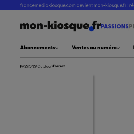
francemediakiosque.com devient mon-kiosque.fr : 
PASSIONS
P
Abonnements
Ventes au numéro
Forrest
PASSIONS
Outdoor