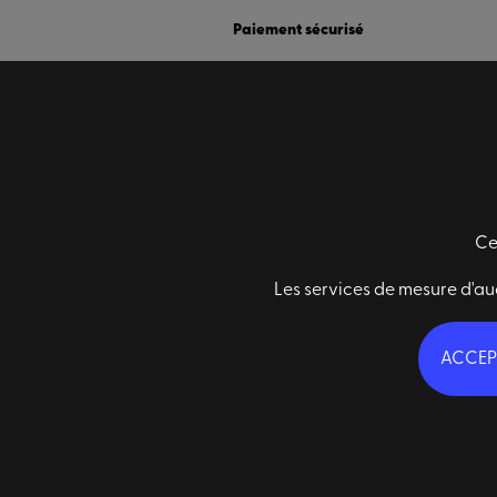
Paiement sécurisé
Ce
Informations générales
Les services de mesure d'au
Conditions générales de ventes
Mentions légales
ACCEP