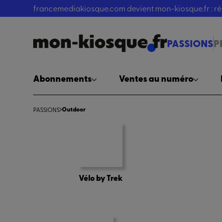
francemediakiosque.com devient mon-kiosque.fr : 
PASSIONS
P
Abonnements
Ventes au numéro
Outdoor
PASSIONS
Vélo by Trek