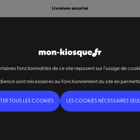
Livraison sécurisé
rtaines fonctionnalités de ce site reposent sur l’usage de cooki
Des questions ?
dience sont nécessaires au fonctionnement du site en permett
Nous contacter
Qui sommes-nous ?
TER TOUS LES COOKIES
LES COOKIES NÉCESSAIRES SEU
FAQ