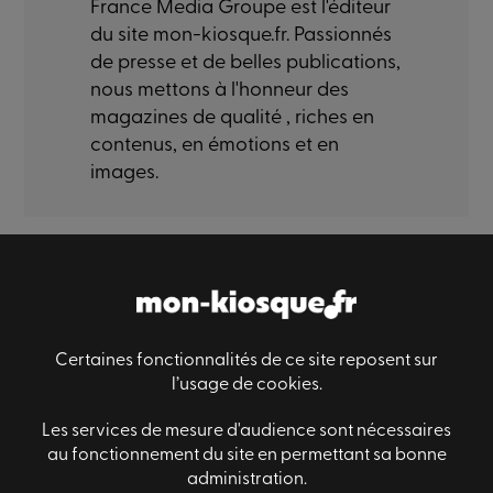
France Media Groupe est l'éditeur
du site mon-kiosque.fr. Passionnés
de presse et de belles publications,
nous mettons à l'honneur des
magazines de qualité , riches en
contenus, en émotions et en
images.
Paiement sécurisé
Livraison sécurisé
Satisfaction
Certaines fonctionnalités de ce site reposent sur
l’usage de cookies.
Les services de mesure d'audience sont nécessaires
Informations générales
Des questions ?
au fonctionnement du site en permettant sa bonne
Conditions générales de ventes
Nous contacter
administration.