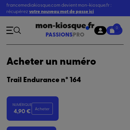
francemediakiosque.com devient mon-kiosque.fr :
récupérez
votre nouveau mot de passe ici
0
PASSIONS
PRO
Acheter un numéro
Trail Endurance n° 164
NUMÉRIQUE
Acheter
4,90 €