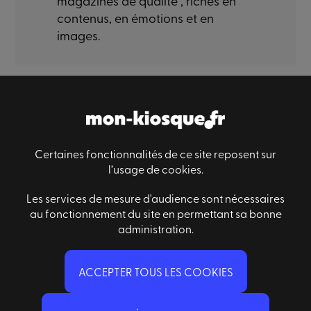
magazines de qualité , riches en
contenus, en émotions et en
images.
Paiement sécurisé
Livraison sécurisé
Satisfaction
Certaines fonctionnalités de ce site reposent sur
l’usage de cookies.
Les services de mesure d'audience sont nécessaires
Informations générales
Des questions ?
au fonctionnement du site en permettant sa bonne
Conditions générales de ventes
Nous contacter
administration.
Mentions légales
Qui sommes-nous ?
FAQ
ACCEPTER TOUS LES COOKIES
Abonnez-vous à notre newsletter