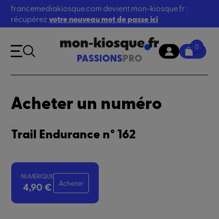
francemediakiosque.com devient mon-kiosque.fr :
récupérez
votre nouveau mot de passe ici
0
PASSIONS
PRO
Acheter un numéro
Trail Endurance n° 162
NUMÉRIQUE
Acheter
4,90 €