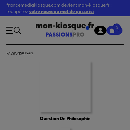
francemediakiosque.com devient mon-kiosque.fr :
récupérez
votre nouveau mot de passe ici
0
PASSIONS
PRO
Divers
PASSIONS
Question De Philosophie