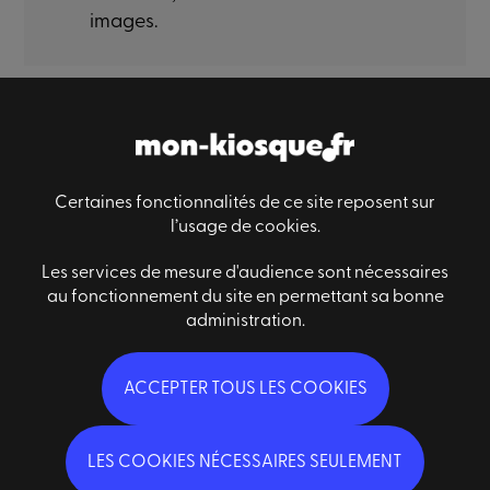
images.
Paiement sécurisé
Livraison sécurisé
Satisfaction
Certaines fonctionnalités de ce site reposent sur
l’usage de cookies.
Les services de mesure d'audience sont nécessaires
Informations générales
au fonctionnement du site en permettant sa bonne
Des questions ?
administration.
Conditions générales de ventes
Nous contacter
Mentions légales
Qui sommes-nous ?
FAQ
ACCEPTER TOUS LES COOKIES
Abonnez-vous à notre newsletter
LES COOKIES NÉCESSAIRES SEULEMENT