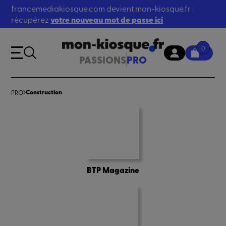
francemediakiosque.com devient mon-kiosque.fr :
récupérez
votre nouveau mot de passe ici
0
PASSIONS
PRO
Construction
PRO
BTP Magazine