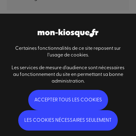
Paiement sécurisé
Livraison sécurisé
Satisfaction
Certaines fonctionnalités de ce site reposent sur
l’usage de cookies.
Les services de mesure d'audience sont nécessaires
Informations générales
au fonctionnement du site en permettant sa bonne
Des questions ?
administration.
Conditions générales de ventes
Nous contacter
Mentions légales
Qui sommes-nous ?
FAQ
ACCEPTER TOUS LES COOKIES
Abonnez-vous à notre newsletter
LES COOKIES NÉCESSAIRES SEULEMENT