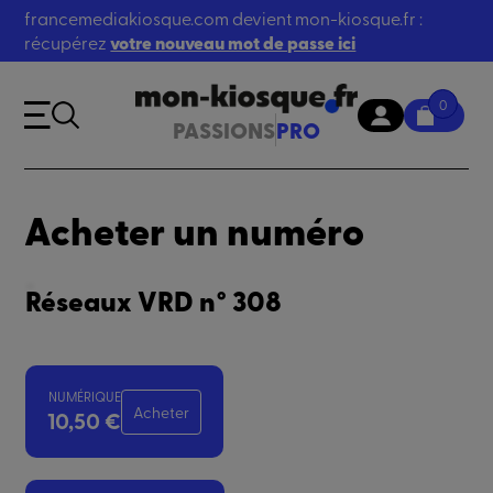
francemediakiosque.com devient mon-kiosque.fr :
récupérez
votre nouveau mot de passe ici
0
PASSIONS
PRO
Acheter un numéro
Réseaux VRD n° 308
NUMÉRIQUE
Acheter
10,50 €