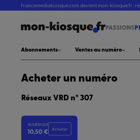
francemediakiosque.com devient mon-kiosque.fr : 
PASSIONS
P
Abonnements
Ventes au numéro
Acheter un numéro
Réseaux VRD n° 307
NUMÉRIQUE
Acheter
10,50 €