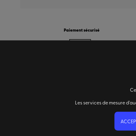
Paiement sécurisé
Ce
Informations générales
Les services de mesure d'au
Conditions générales de ventes
Mentions légales
ACCEP