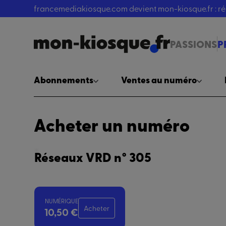
francemediakiosque.com devient mon-kiosque.fr : 
PASSIONS
P
Abonnements
Ventes au numéro
Acheter un numéro
Réseaux VRD n° 305
NUMÉRIQUE
Acheter
10,50 €