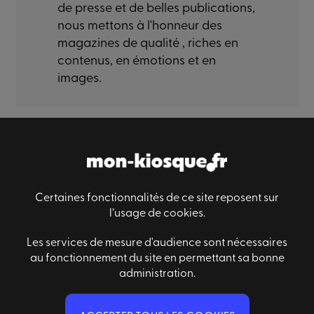
de presse et de belles publications,
nous mettons à l'honneur des
magazines de qualité , riches en
contenus, en émotions et en
images.
Paiement sécurisé
Livraison sécurisé
Satisfaction
Certaines fonctionnalités de ce site reposent sur
l’usage de cookies.
Les services de mesure d'audience sont nécessaires
Informations générales
Des questions ?
au fonctionnement du site en permettant sa bonne
Conditions générales de ventes
Nous contacter
administration.
Mentions légales
Qui sommes-nous ?
FAQ