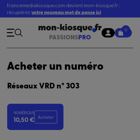
francemediakiosque.com devient mon-kiosque.fr :
récupérez
votre nouveau mot de passe ici
0
PASSIONS
PRO
Acheter un numéro
Réseaux VRD n° 303
NUMÉRIQUE
Acheter
10,50 €