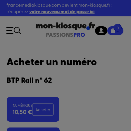
francemediakiosque.com devient mon-kiosque.fr :
récupérez
votre nouveau mot de passe ici
0
PASSIONS
PRO
Acheter un numéro
BTP Rail n° 62
NUMÉRIQUE
Acheter
10,50 €