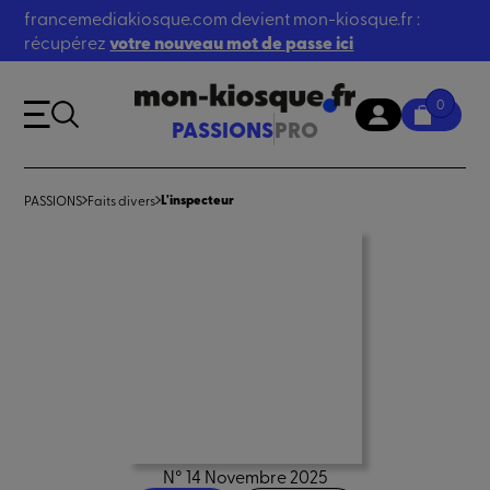
francemediakiosque.com devient mon-kiosque.fr :
récupérez
votre nouveau mot de passe ici
0
PASSIONS
PRO
L'inspecteur
PASSIONS
Faits divers
N° 14 Novembre 2025