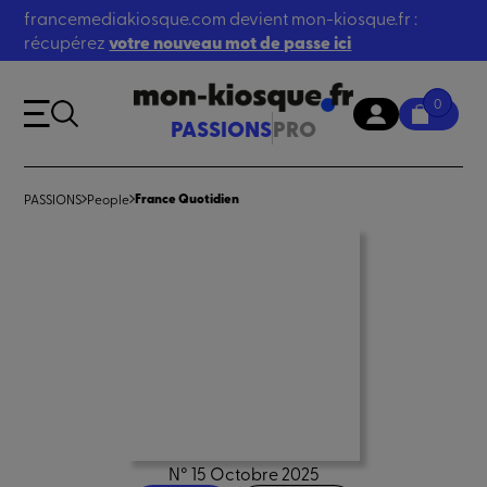
francemediakiosque.com devient mon-kiosque.fr :
récupérez
votre nouveau mot de passe ici
0
PASSIONS
PRO
France Quotidien
PASSIONS
People
N° 15 Octobre 2025