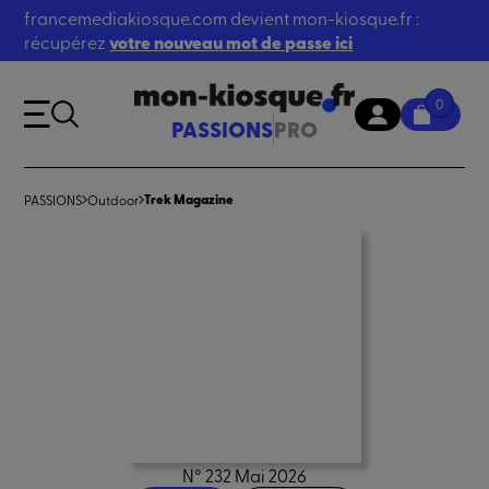
francemediakiosque.com devient mon-kiosque.fr :
récupérez
votre nouveau mot de passe ici
0
PASSIONS
PRO
Trek Magazine
PASSIONS
Outdoor
N° 232 Mai 2026