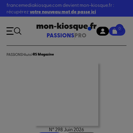
francemediakiosque.com devient mon-kiosque.fr :
récupérez
votre nouveau mot de passe ici
0
PASSIONS
PRO
RS Magazine
PASSIONS
Auto
N° 298 Juin 2026