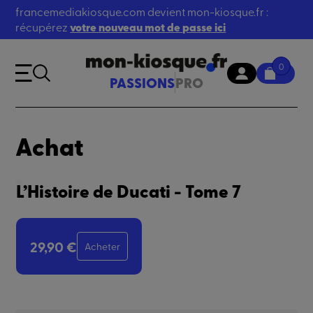
francemediakiosque.com devient mon-kiosque.fr :
récupérez
votre nouveau mot de passe ici
0
PASSIONS
PRO
Achat
L’Histoire de Ducati - Tome 7
29,90 €
Acheter