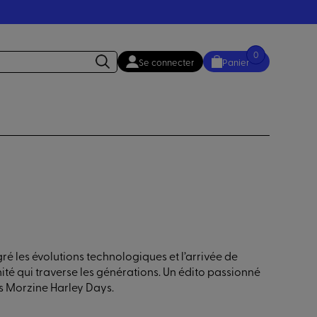
0
Se connecter
Panier
é les évolutions technologiques et l’arrivée de
nité qui traverse les générations. Un édito passionné
es Morzine Harley Days.