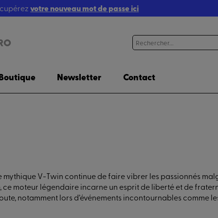
récupérez
votre nouveau mot de passe ici
RO
Boutique
Newsletter
Contact
 mythique V-Twin continue de faire vibrer les passionnés malgr
 ce moteur légendaire incarne un esprit de liberté et de frater
la route, notamment lors d’événements incontournables comme l