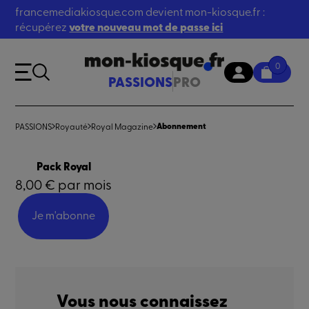
francemediakiosque.com devient mon-kiosque.fr :
récupérez
votre nouveau mot de passe ici
0
PASSIONS
PRO
Abonnement
PASSIONS
Royauté
Royal Magazine
Pack Royal
8,00 € par mois
Je m'abonne
Vous nous connaissez