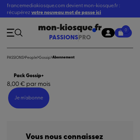
francemediakiosque.com devient mon-kiosque.fr :
récupérez
votre nouveau mot de passe ici
0
PASSIONS
PRO
Abonnement
PASSIONS
People
Gossip
Pack Gossip+
8,00 € par mois
Je m'abonne
Vous nous connaissez