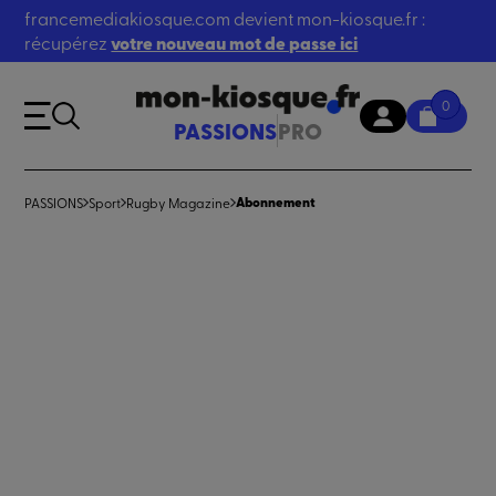
francemediakiosque.com devient mon-kiosque.fr :
récupérez
votre nouveau mot de passe ici
0
PASSIONS
PRO
Abonnement
PASSIONS
Sport
Rugby Magazine